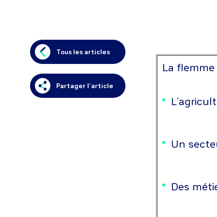
Tous les articles
La flemme de
Partager l’article
L’agricul
Un secte
Des méti