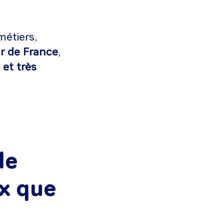
métiers,
ur de France
,
 et très
de
ux que