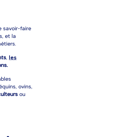
e savoir-faire
, et la
étiers.
nts
,
les
ons.
ables
équins, ovins,
culteurs
ou