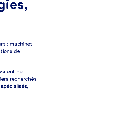
gies,
eurs : machines
ations de
ssitent de
tiers recherchés
spécialisés,