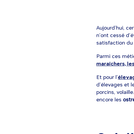
Aujourd’hui, cer
n’ont cessé d’év
satisfaction du
Parmi ces méti
maraîchers, les
Et pour l’
éleva
d’élevages et l
porcins, volail
encore les
ostr