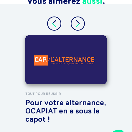
Vous aimerez
aussi
.
TROUV
De
Ser
Ora
l'a
TOUT POUR RÉUSSIR
Pour votre alternance,
OCAPIAT en a sous le
capot !