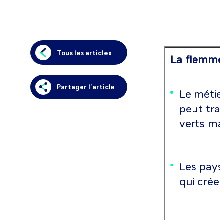
Tous les articles
La flemme 
Partager l’article
Le métie
peut tr
verts m
Les pays
qui cré