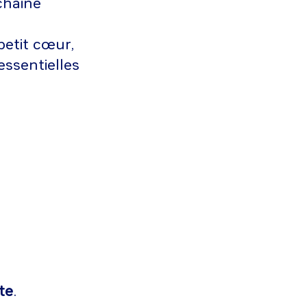
chaine
petit cœur,
 essentielles
te
.