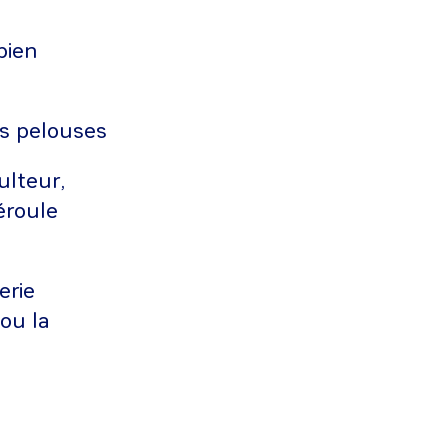
bien
es pelouses
ulteur,
éroule
erie
ou la