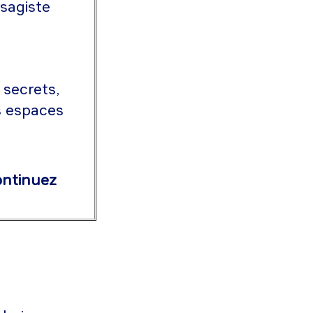
ysagiste
 secrets,
s espaces
ontinuez