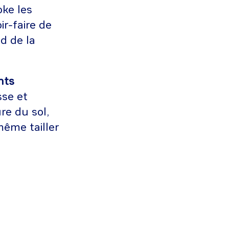
oke les
ir-faire de
d de la
nts
sse et
re du sol,
même tailler