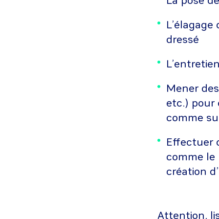
La pose de
L’élagage
dressé
L’entretie
Mener des 
etc.) pour
comme sur
Effectuer 
comme le 
création d
Attention, l