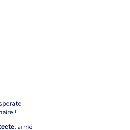
esperate
aire !
itecte,
armé