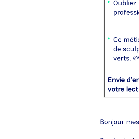
Oubliez 
professi
Ce métie
de sculp
verts. 
Envie d’e
votre lect
Bonjour mes 