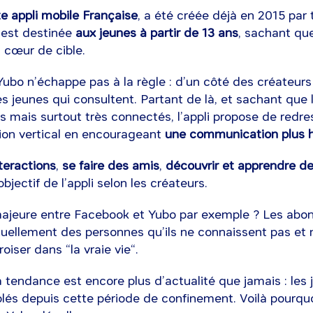
e appli mobile Française
, a été créée déjà en 2015 par 
e est destinée
aux jeunes à partir de 13 ans
, sachant qu
n cœur de cible.
Yubo n’échappe pas à la règle : d’un côté des créateur
des jeunes qui consultent. Partant de là, et sachant que 
és mais surtout très connectés, l’appli propose de red
on vertical en encourageant
une communication plus h
nteractions
,
se faire des amis
,
découvrir et apprendre de
l’objectif de l’appli selon les créateurs.
majeure entre Facebook et Yubo par exemple ? Les abo
tuellement des personnes qu’ils ne connaissent pas et 
oiser dans “la vraie vie“.
 la tendance est encore plus d’actualité que jamais : les
olés depuis cette période de confinement. Voilà pourqu