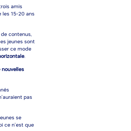
trois amis
e les 15-20 ans
s de contenus,
les jeunes sont
resser ce mode
orizontale
.
 nouvelles
nnés
n’auraient pas
 jeunes se
oi ce n’est que