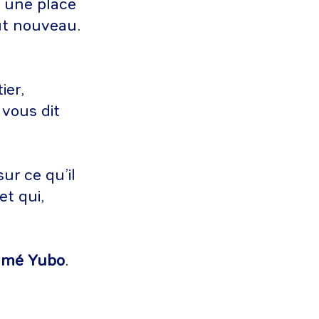
t une place
out nouveau.
ier,
 vous dit
ur ce qu’il
et qui,
ommé Yubo
.