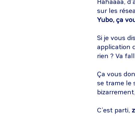
Hahaaaa, d’a
sur les rése
Yubo, ça vou
Si je vous di
application 
rien ? Va fal
Ça vous donn
se trame le 
bizarrement,
C’est parti,