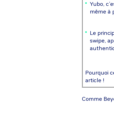
Yubo, c’e
même à p
Le princi
swipe, ap
authenti
Pourquoi c
article !
Comme Beyonc