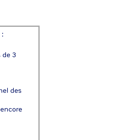
 :
 de 3
nel des
 encore