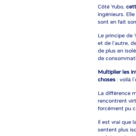
Côté Yubo,
cett
ingénieurs. Ell
sont en fait so
Le principe de 
et de l’autre, 
de plus en isol
de consommati
Multiplier les i
choses
: voilà 
La différence 
rencontrent vir
forcément pu cr
Il est vrai que
sentent plus is