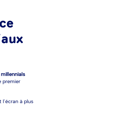
nce
iaux
millennials
e premier
l’écran à plus