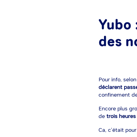
Yubo 
des n
Pour info, selo
déclarent pass
confinement d
Encore plus gr
de
trois heures 
Ca, c’était pou