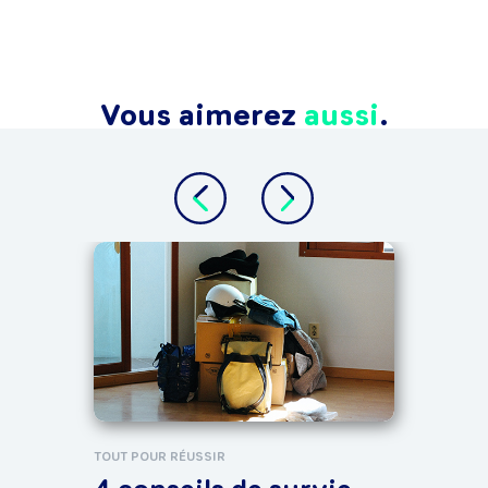
Vous aimerez
aussi
.
QUEST
La 
réa
TOUT POUR RÉUSSIR