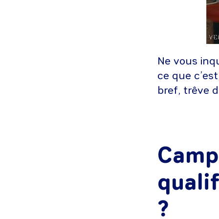
Ne vous inqu
ce que c’est
bref, trêve 
Campu
qualif
?