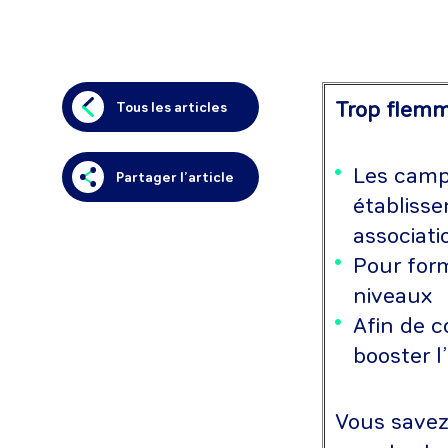
Trop flemma
Tous les articles
Les campu
Partager l’article
établisse
associat
Pour form
niveaux
Afin de c
booster l
Vous savez