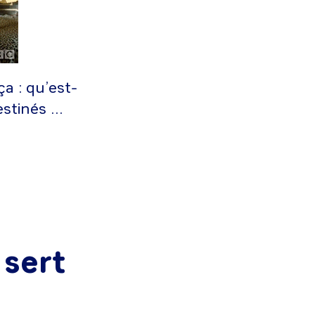
ça : qu’est-
estinés …
 sert