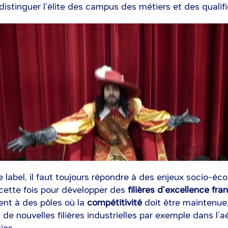
distinguer l’élite des campus des métiers et des qualifi
e label, il faut toujours répondre à des enjeux socio-é
s cette fois pour développer des
filières d’excellence fra
t à des pôles où la
compétitivité
doit être maintenue
e nouvelles filières industrielles par exemple dans l’a