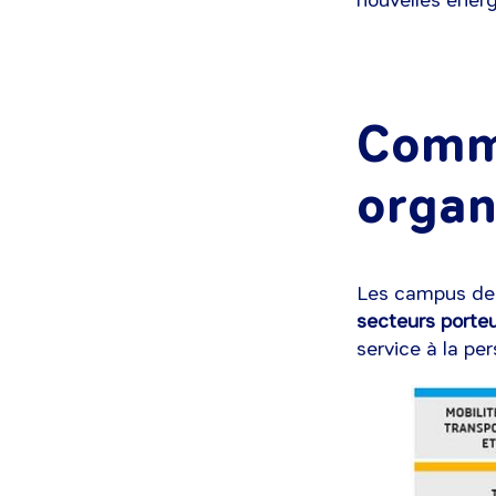
nouvelles éner
Comme
organ
Les campus de m
secteurs porte
service à la pe