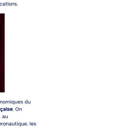
cations.
conomiques du
nçaise
. On
, au
éronautique, les