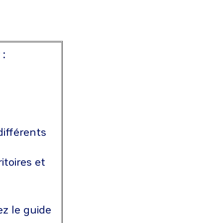
 :
ifférents
itoires et
z le guide