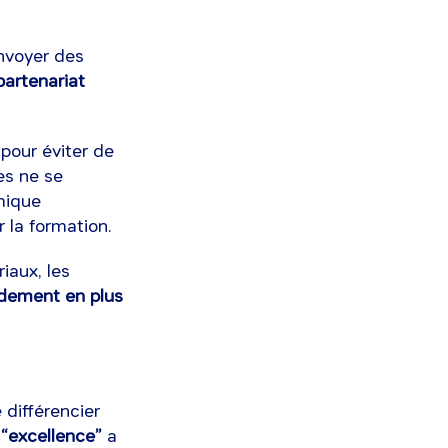
envoyer des
artenariat
 pour éviter de
es ne se
mique
 la formation.
iaux, les
pidement en plus
différencier
“excellence”
a