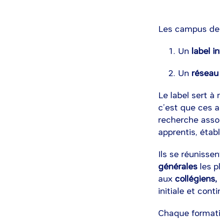
Les campus de m
Un
label i
Un
réseau 
Le label sert à
c’est que ces a
recherche assoc
apprentis, étab
Ils se réunisse
générales
les p
aux
collégiens,
initiale et conti
Chaque formatio