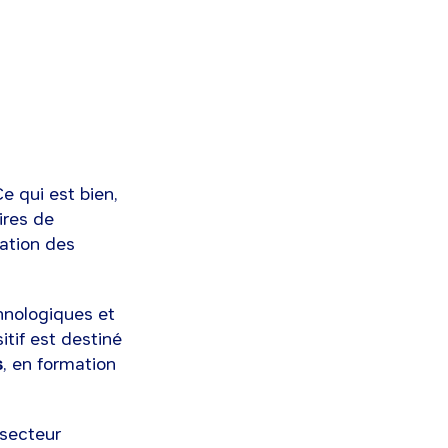
Ce qui est bien,
ires de
mation des
hnologiques et
itif est destiné
s
, en formation
 secteur