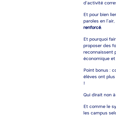
d'activité cor
Et pour bien li
paroles en l’air
renforcé
.
Et pourquoi fai
proposer des fo
reconnaissent 
économique et s
Point bonus : c
élèves ont plu
!
Qui dirait non 
Et comme le sy
les campus selo