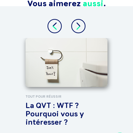
Vous aimerez
aussi
.
ÉTUDI
Déc
TOUT POUR RÉUSSIR
La QVT : WTF ?
Pourquoi vous y
intéresser ?