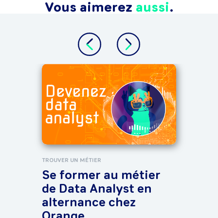
Vous aimerez
aussi
.
HAND
Fo
sit
: q
pos
TROUVER UN MÉTIER
Se former au métier
de Data Analyst en
alternance chez
Orange