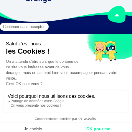
Mentions légales
Crédits
✕
Besoin d'aide ?
Création :
DAJM.fr