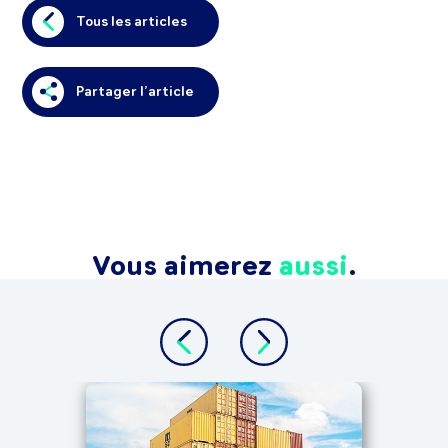
Tous les articles
Partager l’article
Vous aimerez
aussi
.
ALTER
Tra