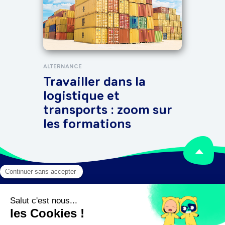
int
sur
fo
ALTERNANCE
Travailler dans la
logistique et
transports : zoom sur
les formations
Mentions légales