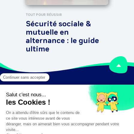
con
l'a
TOUT POUR RÉUSSIR
Sécurité sociale &
mutuelle en
alternance : le guide
ultime
Mentions légales
Crédits