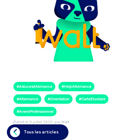
#AstucesAlternance
#HelpAlternance
#Alternance
#Orientation
#CarteEtudiant
#AvenirProfessionnel
Publié le
9 juillet 2020
, par Walt.
Tous les articles