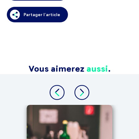
Partager l’article
Vous aimerez
aussi
.
TOUT 
IN
Le 