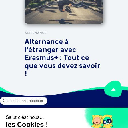
pho
ALTERNANCE
Alternance à
l'étranger avec
Erasmus+ : Tout ce
que vous devez savoir
!
Mentions légales