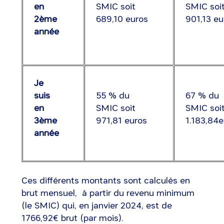
en
SMIC soit
SMIC soi
2ème
689,10 euros
901,13 eu
année
Je
suis
55 % du
67 % du
en
SMIC soit
SMIC soi
3ème
971,81 euros
1.183,84e
année
Ces différents montants sont calculés en
brut mensuel, à partir du revenu minimum
(le SMIC) qui, en janvier 2024, est de
1766,92€ brut (par mois).