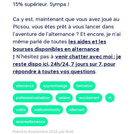
15% supérieur. Sympa !
Ca y est, maintenant que vous avez joué au
Picsou, vous êtes prêt à vous lancer dans
l’aventure de l’alternance ? Et encore, je n'ai
même parlé de toutes
les aides et les
bourses disponibles en alternance
!
N’hésitez pas à
venir chatter avec moi : je
reste dispo ici, 24h/24, 7 jours sur 7, pour
répondre à toutes vos questions
.
alternance
apprentissage
formation
professionnalisation
salaire
recrutement
rh
coûts
waltcommunity
alternant
salairealternance
Publié le
4 novembre 2024
, par Walt.