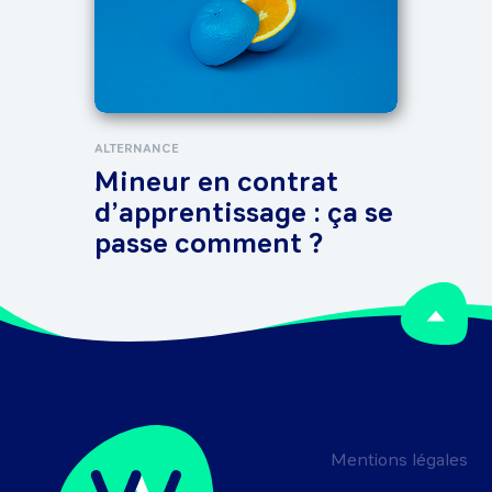
it’
!
ALTERNANCE
Mineur en contrat
d’apprentissage : ça se
passe comment ?
Mentions légales