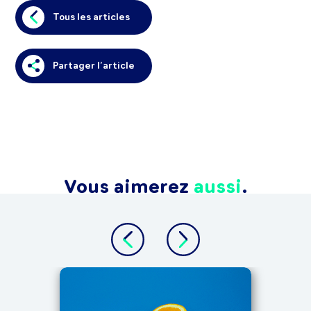
Tous les articles
Partager l’article
Vous aimerez
aussi
.
TOUT 
Le 