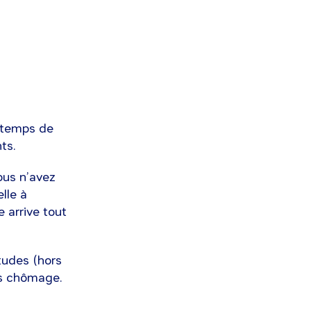
 temps de
ts.
vous n’avez
lle à
 arrive tout
études (hors
tés chômage.