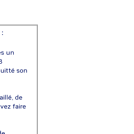
 :
ès un
8
quitté son
illé, de
vez faire
de