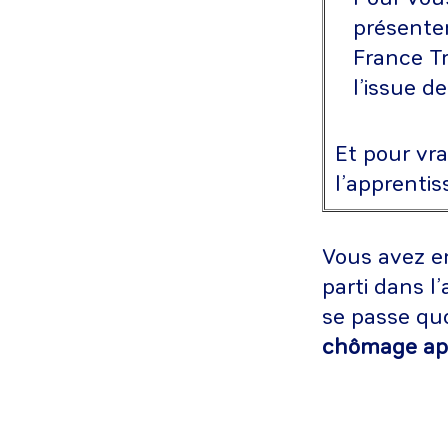
présenter
France Tr
l’issue d
Et pour vr
l’apprentis
Vous avez en
parti dans l
se passe quo
chômage apr