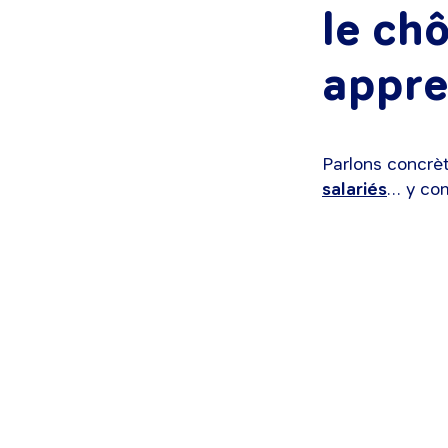
le ch
appre
Parlons concr
salariés
… y com