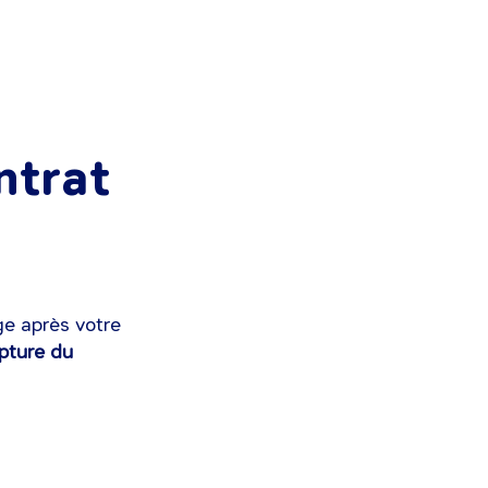
ntrat
ge après votre
upture du