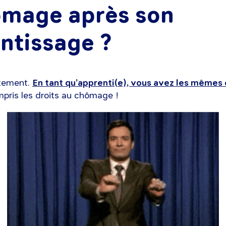
ômage après son
ntissage ?
ètement.
En tant qu’apprenti(e), vous avez les mêmes 
pris les droits au chômage !