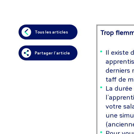
Trop flemma
Tous les articles
Il existe
Partager l’article
apprentis
derniers 
taff de m
La durée
l’apprent
votre sal
une simul
(ancienn
Pour vous