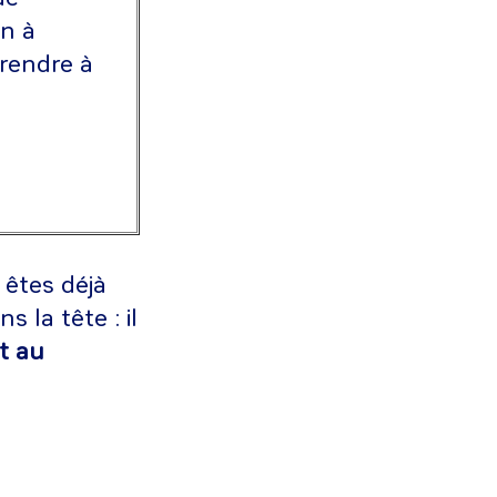
on à
 rendre à
 êtes déjà
 la tête : il
it au