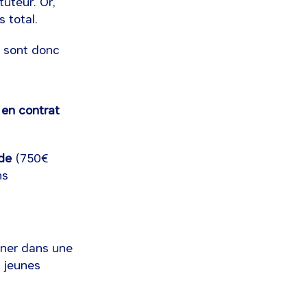
uteur. Or,
s total.
e sont donc
é en contrat
de
(750€
ns
nner dans une
s jeunes