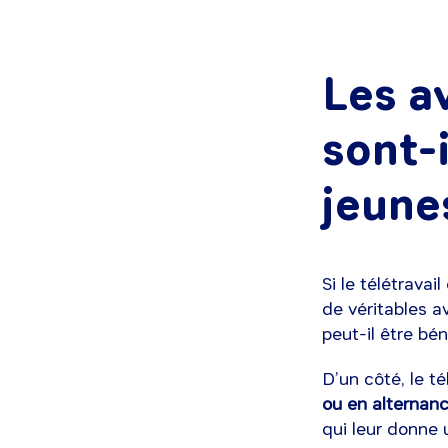
Les a
sont-
jeune
Si le télétrava
de véritables a
peut-il être bé
D’un côté, le té
ou en alternan
qui leur donne u