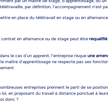
amment par un maître de stage, d’apprentissage, ou un t
e télétravaille, par définition, l’accompagnement n’est pa
ettre en place du télétravail en stage ou en alternanc
e contrat en alternance ou de stage peut être
requalifi
 dans le cas d’un apprenti, l’entreprise risque
une amen
le maître d'apprentissage ne respecte pas ses fonctio
nement.
nombreuses entreprises prennent le parti de se positio
a loi, en proposant du travail à distance ponctuel à leur
uoi donc ?