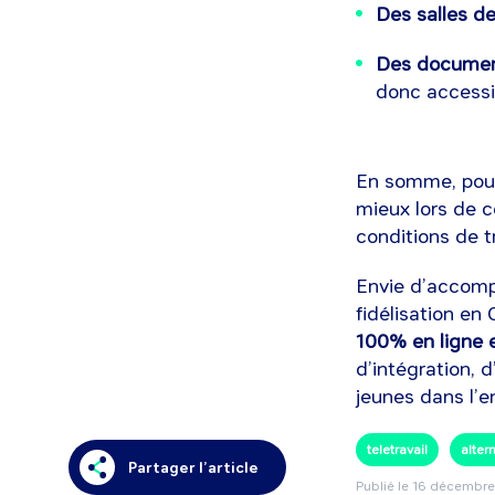
Des salles d
Des document
donc accessi
En somme, pour 
mieux lors de 
conditions de tr
Envie d’accompa
fidélisation en
100% en ligne e
d’intégration,
jeunes dans l’e
teletravail
alter
Partager l’article
Publié le
16 décembre