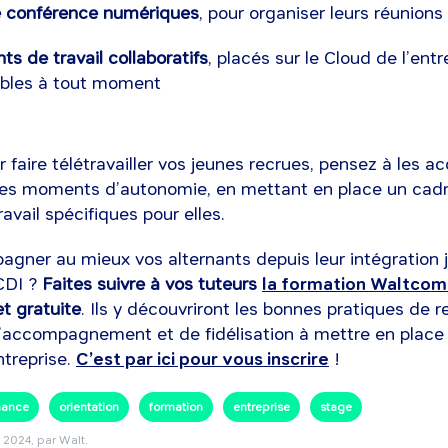
e conférence numériques
, pour organiser leurs réunions
s de travail collaboratifs
, placés sur le Cloud de l’entr
bles à tout moment
faire télétravailler vos jeunes recrues, pensez à les 
ces moments d’autonomie, en mettant en place un cadr
avail spécifiques pour elles.
gner au mieux vos alternants depuis leur intégration j
 CDI ?
Faites suivre à vos tuteurs
la formation Waltco
t gratuite
. Ils y découvriront les bonnes pratiques de 
 d’accompagnement et de fidélisation à mettre en place
ntreprise.
C’est par ici pour vous inscrire
!
nance
orientation
formation
entreprise
stage
 2024
, par Walt.