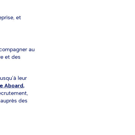
eprise, et
accompagner au
e et des
usqu’à leur
me Aboard
,
recrutement,
 auprès des