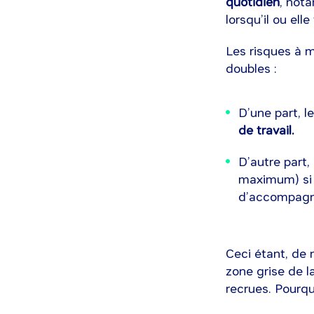
quotidien
, not
lorsqu’il ou ell
Les risques à m
doubles :
D’une part, l
de travail.
D’autre part,
maximum) si 
d’accompag
Ceci étant, de 
zone grise de l
recrues. Pourq