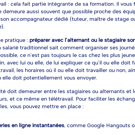
vail : cela fait partie intégrante de sa formation. Il vous 
lle demeure aussi souvent que possible proche des équi
on accompagnateur dédié (tuteur, maître de stage o
e).
 pratique :
préparer avec l’alternant ou le stagiaire so
un salarié traditionnel sait comment organiser ses journé
ossible, ce n’est pas toujours le cas chez les plus jeun
, avec lui ou elle, de lui expliquer ce qu’il ou elle doit 
avail, les horaires où il ou elle doit travailler ou non, ai
ou elle doit potentiellement vous envoyer.
ité doit demeurer entre les stagiaires ou alternants et 
, et ce même en télétravail. Pour faciliter les échan
les, vous pouvez mettre en place :
ies en ligne instantanées
, comme Google Hangouts o