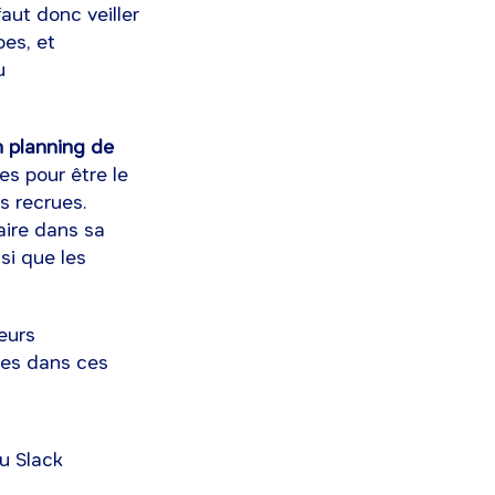
faut donc veiller
pes, et
u
n planning de
es pour être le
es recrues.
faire dans sa
nsi que les
leurs
ges dans ces
u Slack