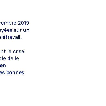
écembre 2019
uyées sur un
létravail.
t la crise
ble de le
 en
les bonnes