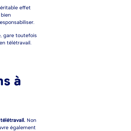
éritable effet
 bien
responsabiliser.
, gare toutefois
n télétravail.
s à
élétravail.
Non
ouvre également