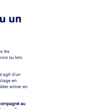
ou un
s les
ance ou lors
l s’agit d’un
 stage en
mbler entrer en
ccompagné au