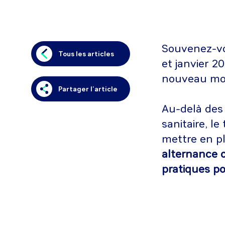
Souvenez-vo
Tous les articles
et janvier 
nouveau mode
Partager l’article
Au-delà des
sanitaire, le
mettre en p
alternance o
pratiques po