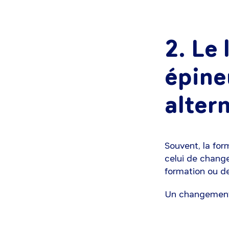
2. Le
épine
alter
Souvent, la fo
celui de change
formation ou de
Un changement q