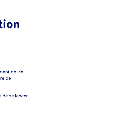
tion
ent de vie :
tre de
 de se lancer.