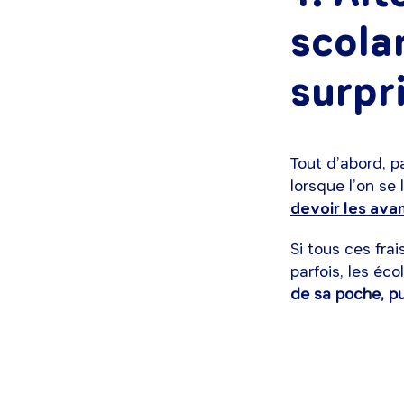
scola
surpr
Tout d’abord, p
lorsque l’on se
devoir les ava
Si tous ces fra
parfois, les éc
de sa poche, pu