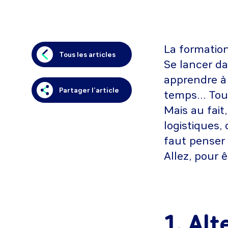
La formation
Tous les articles
Se lancer dan
apprendre à
Partager l’article
temps… Tout
Mais au fait
logistiques,
faut penser 
Allez, pour ê
1. Alt