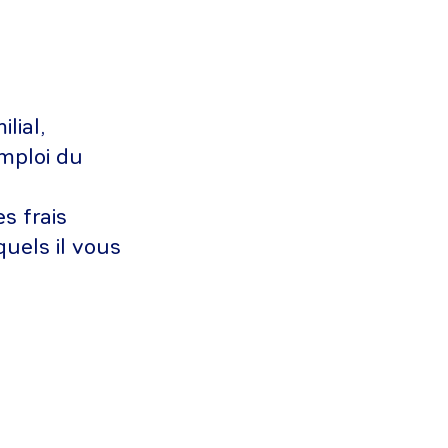
lial,
mploi du
s frais
quels il vous