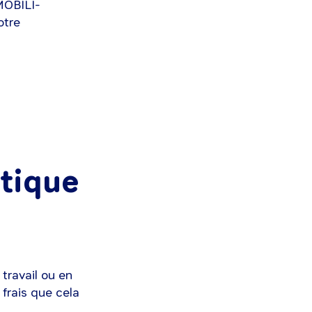
 MOBILI-
otre
atique
 travail ou en
frais que cela