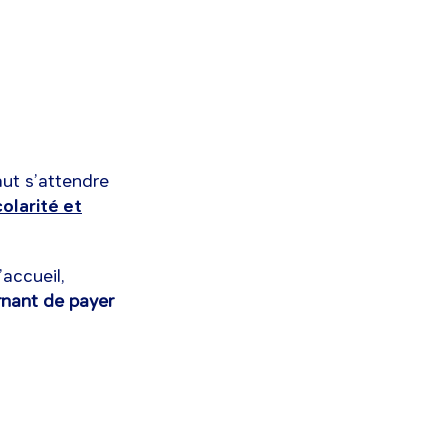
aut s’attendre
colarité et
’accueil,
rnant de payer