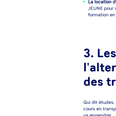
La location 
JEUNE pour v
formation en
3. Le
l'alt
des t
Qui dit études,
cours en transp
va engendrer.